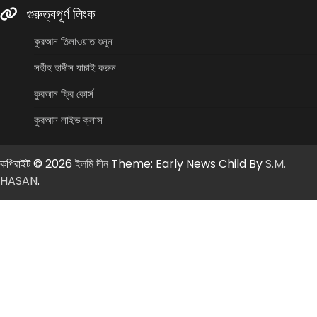
গুরুত্বপূর্ণ লিংক
কুরআন তিলাওয়াত শুনুন
সহীহ হাদীস যাচাই করুন
কুরআন ফ্রি কোর্স
কুরআন লাইভ ক্লাস
কপিরাইট © 2026
ইলমি দীন
Theme: Early News Child By
S.M.
HASAN
.