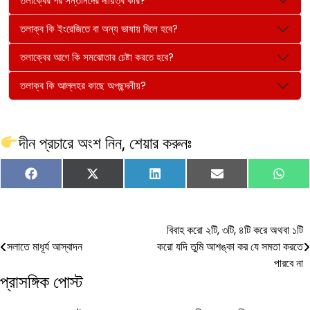
তলাক্বের পর সন্তানদের দায়িত্ব কার?
তলাক্ব কি ইংরেজিতে বা অন্য ভাষায় দিলে হবে?
তলাক্বের আগে কি সমঝোতার চেষ্টা করতে হবে?
তলাক্ব কি আল্লহর কাছে অপছন্দনীয়?
দীন প্রচারে অংশ নিন, শেয়ার করুনঃ
Share
Share
Share
Share
Shar
Facebook
X
LinkedIn
Email
Wha
on
on
on
on
on
(Twitter)
Post
বিবাহ করো ২টি, ৩টি, ৪টি করে অথবা ১টি
সলাতে মাধূর্য আস্বাদন
করো যদি তুমি আশঙ্কা কর যে সমতা করতে
navigation
পারবে না
প্রাসঙ্গিক পোস্ট