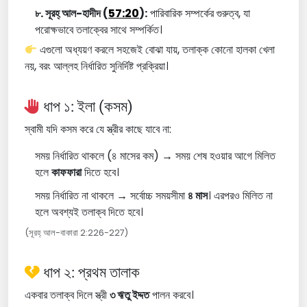
৮. সূরহ্ আল-হাদীদ (
57:20
):
পারিবারিক সম্পর্কের গুরুত্ব, যা
পরোক্ষভাবে তলাক্বের সাথে সম্পর্কিত।
এগুলো অধ্যয়ণ করলে সহজেই বোঝা যায়, তলাক্ক কোনো হালকা খেলা
নয়, বরং আল্লহ নির্ধারিত সুনির্দিষ্ট প্রক্রিয়া।
ধাপ ১: ইলা (কসম)
স্বামী যদি কসম করে যে স্ত্রীর কাছে যাবে না:
সময় নির্ধারিত থাকলে (৪ মাসের কম) → সময় শেষ হওয়ার আগে মিলিত
হলে
কাফফারা
দিতে হবে।
সময় নির্ধারিত না থাকলে → সর্বোচ্চ সময়সীমা
৪ মাস
। এরপরও মিলিত না
হলে অবশ্যই তলাক্ব দিতে হবে।
(সূরহ্ আল-বাকারা 2:226-227)
ধাপ ২: প্রথম তালাক
একবার তলাক্ব দিলে স্ত্রী
৩ ঋতু ইদ্দত
পালন করবে।