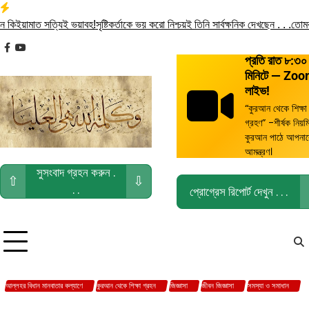
Skip
to
মাত সত্যিই ভয়াবহ!
সৃষ্টিকর্তাকে ভয় করো নিশ্চয়ই তিনি সার্বক্ষনিক দেখছেন . . .
তোমরা বৈধ ও
content
facebook
youtube
প্রতি রাত ৮:৩০
মিনিটে — Zo
লাইভ!
“কুরআন থেকে শিক্ষা
গ্রহণ” -শীর্ষক নিয়ম
কুরআন পাঠে আপনা
আমন্ত্রণ।
সুসংবাদ গ্রহন করুন .
⇧
⇩
. .
প্রোগ্রেস রিপোর্ট দেখুন . . .
আল্লহর বিধান মানবাতার কল্যাণে
কুরআন থেকে শিক্ষা গ্রহন
জিজ্ঞাসা
জীবন জিজ্ঞাসা
সমস্যা ও সমাধান
সুন্নাতি লাইফস্টাইল