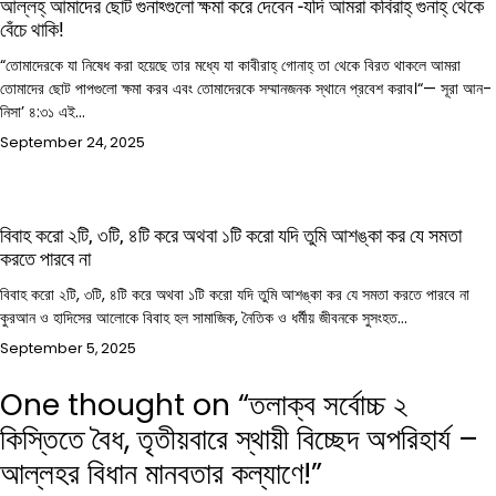
আল্লহ্ আমাদের ছোট গুনাহ্গুলো ক্ষমা করে দেবেন -যদি আমরা কবিরাহ্ গুনাহ্ থেকে
বেঁচে থাকি!
“তোমাদেরকে যা নিষেধ করা হয়েছে তার মধ্যে যা কাবীরাহ্ গোনাহ্‌ তা থেকে বিরত থাকলে আমরা
তোমাদের ছোট পাপগুলো ক্ষমা করব এবং তোমাদেরকে সম্মানজনক স্থানে প্রবেশ করাব।“— সূরা আন-
নিসা’ ৪:৩১ এই…
September 24, 2025
বিবাহ করো ২টি, ৩টি, ৪টি করে অথবা ১টি করো যদি তুমি আশঙ্কা কর যে সমতা
করতে পারবে না
বিবাহ করো ২টি, ৩টি, ৪টি করে অথবা ১টি করো যদি তুমি আশঙ্কা কর যে সমতা করতে পারবে না
কুরআন ও হাদিসের আলোকে বিবাহ হল সামাজিক, নৈতিক ও ধর্মীয় জীবনকে সুসংহত…
September 5, 2025
One thought on “
তলাক্ব সর্বোচ্চ ২
কিস্তিতে বৈধ, তৃতীয়বারে স্থায়ী বিচ্ছেদ অপরিহার্য –
আল্লহর বিধান মানবতার কল্যাণে!
”