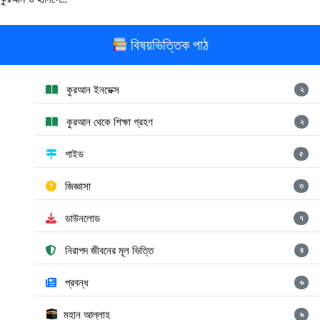
বিষয়ভিত্তিক পাঠ
কুরআন ইনডেক্স
২
কুরআন থেকে শিক্ষা গ্রহণ
২
গাইড
৫
জিজ্ঞাসা
৩
ডাউনলোড
৭
নিরাপদ জীবনের মূল ভিত্তি
৪
প্রবন্ধ
৬
মহান আল্লাহ
৬