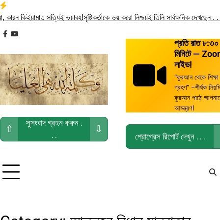
Skip
to
রন কিইয়ামাত সত্যিই ভয়াবহ!
সৃষ্টিকর্তাকে ভয় করো নিশ্চয়ই তিনি সার্বক্ষনিক দেখছেন . . .
তোম
content
facebook
youtube
প্রতি রাত ৮:৩০
মিনিটে — Zo
লাইভ!
“কুরআন থেকে শিক্ষা
গ্রহণ” -শীর্ষক নিয়ম
কুরআন পাঠে আপনা
আমন্ত্রণ।
সুসংবাদ গ্রহন করুন .
⇧
⇩
. .
প্রোগ্রেস রিপোর্ট দেখুন . . .