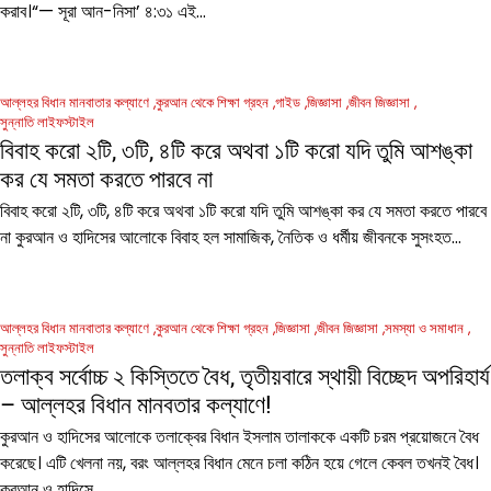
করাব।“— সূরা আন-নিসা’ ৪:৩১ এই…
আল্লহর বিধান মানবাতার কল্যাণে
কুরআন থেকে শিক্ষা গ্রহন
গাইড
জিজ্ঞাসা
জীবন জিজ্ঞাসা
সুন্নাতি লাইফস্টাইল
বিবাহ করো ২টি, ৩টি, ৪টি করে অথবা ১টি করো যদি তুমি আশঙ্কা
কর যে সমতা করতে পারবে না
বিবাহ করো ২টি, ৩টি, ৪টি করে অথবা ১টি করো যদি তুমি আশঙ্কা কর যে সমতা করতে পারবে
না কুরআন ও হাদিসের আলোকে বিবাহ হল সামাজিক, নৈতিক ও ধর্মীয় জীবনকে সুসংহত…
আল্লহর বিধান মানবাতার কল্যাণে
কুরআন থেকে শিক্ষা গ্রহন
জিজ্ঞাসা
জীবন জিজ্ঞাসা
সমস্যা ও সমাধান
সুন্নাতি লাইফস্টাইল
তলাক্ব সর্বোচ্চ ২ কিস্তিতে বৈধ, তৃতীয়বারে স্থায়ী বিচ্ছেদ অপরিহার্য
– আল্লহর বিধান মানবতার কল্যাণে!
কুরআন ও হাদিসের আলোকে তলাক্বের বিধান ইসলাম তালাককে একটি চরম প্রয়োজনে বৈধ
করেছে। এটি খেলনা নয়, বরং আল্লহর বিধান মেনে চলা কঠিন হয়ে গেলে কেবল তখনই বৈধ।
কুরআন ও হাদিসে…