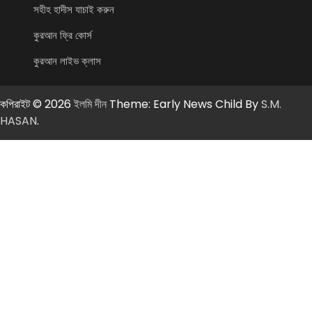
সহীহ হাদীস যাচাই করুন
কুরআন ফ্রি কোর্স
কুরআন লাইভ ক্লাস
কপিরাইট © 2026
ইলমি দীন
Theme: Early News Child By
S.M.
HASAN
.