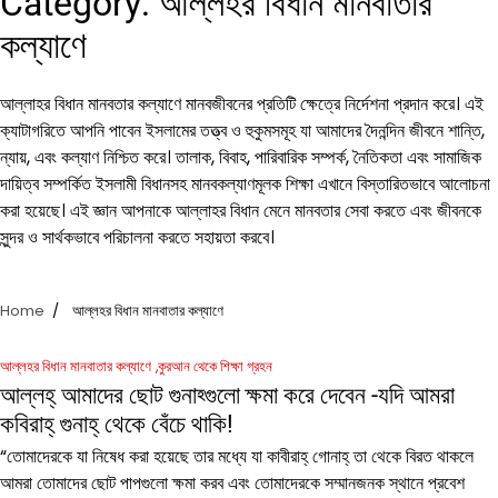
Category:
আল্লহর বিধান মানবাতার
কল্যাণে
আল্লাহর বিধান মানবতার কল্যাণে মানবজীবনের প্রতিটি ক্ষেত্রে নির্দেশনা প্রদান করে। এই
ক্যাটাগরিতে আপনি পাবেন ইসলামের তত্ত্ব ও হুকুমসমূহ যা আমাদের দৈনন্দিন জীবনে শান্তি,
ন্যায়, এবং কল্যাণ নিশ্চিত করে। তালাক, বিবাহ, পারিবারিক সম্পর্ক, নৈতিকতা এবং সামাজিক
দায়িত্ব সম্পর্কিত ইসলামী বিধানসহ মানবকল্যাণমূলক শিক্ষা এখানে বিস্তারিতভাবে আলোচনা
করা হয়েছে। এই জ্ঞান আপনাকে আল্লাহর বিধান মেনে মানবতার সেবা করতে এবং জীবনকে
সুন্দর ও সার্থকভাবে পরিচালনা করতে সহায়তা করবে।
Home
আল্লহর বিধান মানবাতার কল্যাণে
আল্লহর বিধান মানবাতার কল্যাণে
কুরআন থেকে শিক্ষা গ্রহন
আল্লহ্ আমাদের ছোট গুনাহ্গুলো ক্ষমা করে দেবেন -যদি আমরা
কবিরাহ্ গুনাহ্ থেকে বেঁচে থাকি!
“তোমাদেরকে যা নিষেধ করা হয়েছে তার মধ্যে যা কাবীরাহ্ গোনাহ্‌ তা থেকে বিরত থাকলে
আমরা তোমাদের ছোট পাপগুলো ক্ষমা করব এবং তোমাদেরকে সম্মানজনক স্থানে প্রবেশ