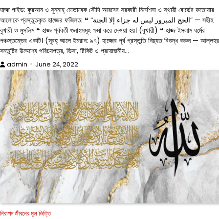
হাজ্জ গাইড: কুরআন ও সুন্নাহ্ মোতাবেক সৌদি আরবের সরকারী নির্দেশনা ও স্থায়ী বোর্ডের ফতোয়ার
আলোকে প্রস্তুতকৃত হাজ্জের ফজিলত: ❝ “الحج المبرور ليس له جزاء إلا الجنة” — সহীহ
বুখারী ও মুসলিম ❝ হাজ্জ পূর্ববর্তী গুনাহসমূহ ক্ষমা করে দেওয়া হয়। (বুখারী) ❝ হাজ্জ ইসলাম ধর্মের
পঞ্চস্তম্ভের একটি। (সূরহ্ আলে ইমরান: ৯৭) হাজ্জের পূর্ব প্রস্তুতি নিয়্যত বিশুদ্ধ করুন — আল্লহর
সন্তুষ্টির উদ্দেশ্যে পরিচয়পত্র, ভিসা, টিকিট ও প্রয়োজনীয়…
admin
June 24, 2022
নিরাপদ জীবনের মূল ভিত্তি