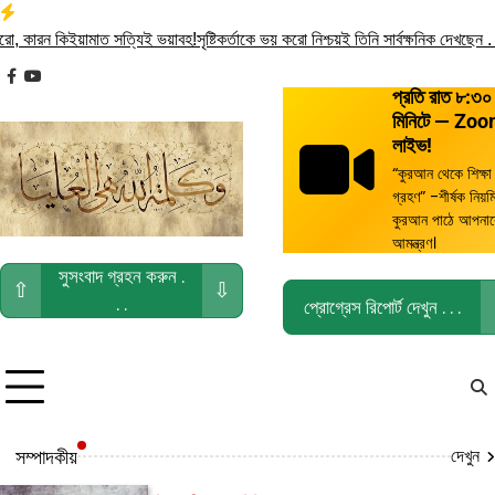
Skip
to
রন কিইয়ামাত সত্যিই ভয়াবহ!
সৃষ্টিকর্তাকে ভয় করো নিশ্চয়ই তিনি সার্বক্ষনিক দেখছেন . . .
তো
content
facebook
youtube
প্রতি রাত ৮:৩০
মিনিটে — Zo
লাইভ!
“কুরআন থেকে শিক্ষা
গ্রহণ” -শীর্ষক নিয়ম
কুরআন পাঠে আপনা
আমন্ত্রণ।
সুসংবাদ গ্রহন করুন .
⇧
⇩
. .
প্রোগ্রেস রিপোর্ট দেখুন . . .
দেখুন
সম্পাদকীয়