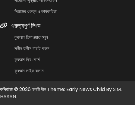
সায়েমের সুন্নাতি লাইফস্টাইল
সিয়ামের গুরুত্ব ও কার্যকারিতা
গুরুত্বপূর্ণ লিংক
কুরআন তিলাওয়াত শুনুন
সহীহ হাদীস যাচাই করুন
কুরআন ফ্রি কোর্স
কুরআন লাইভ ক্লাস
কপিরাইট © 2026
ইলমি দীন
Theme: Early News Child By
S.M.
HASAN
.