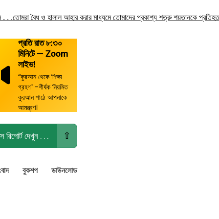
.
তোমরা বৈধ ও হালাল আহার করার মাধ্যমে তোমাদের প্রকাশ্য শত্রু শয়তানকে প্রতিহত কর
প্রতি রাত ৮:৩০
মিনিটে — Zoom
লাইভ!
“কুরআন থেকে শিক্ষা
গ্রহণ” -শীর্ষক নিয়মিত
কুরআন পাঠে আপনাকে
আমন্ত্রণ।
⇧
স রিপোর্ট দেখুন . . .
ংবাদ
বুকশপ
ডাউনলোড