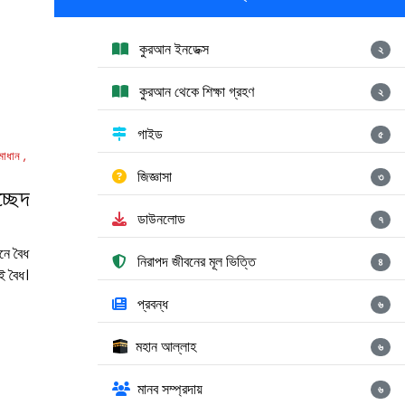
কুরআন ইনডেক্স
২
কুরআন থেকে শিক্ষা গ্রহণ
২
গাইড
৫
মাধান
জিজ্ঞাসা
৩
চ্ছেদ
ডাউনলোড
৭
নে বৈধ
নিরাপদ জীবনের মূল ভিত্তি
৪
ই বৈধ।
প্রবন্ধ
৬
মহান আল্লাহ
৬
মানব সম্প্রদায়
৬