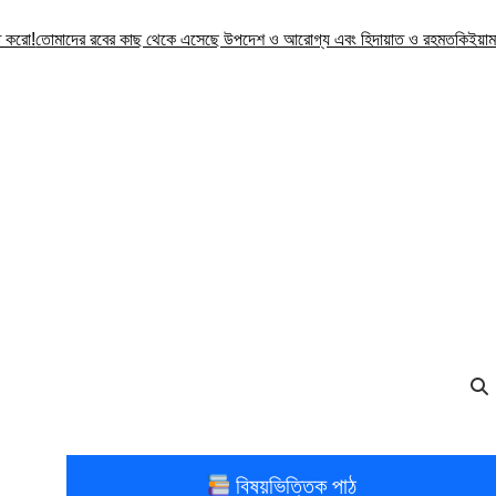
ো!
তোমাদের রবের কাছ থেকে এসেছে উপদেশ ও আরোগ্য এবং হিদায়াত ও রহমত
কিইয়ামাত সম
বিষয়ভিত্তিক পাঠ