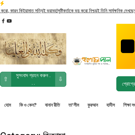
Skip
to
, কারন কিইয়ামাত সত্যিই ভয়াবহ!
সৃষ্টিকর্তাকে ভয় করো নিশ্চয়ই তিনি সার্বক্ষনিক দেখছেন . . 
content
facebook
youtube
সুসংবাদ গ্রহন করুন .
⇧
⇩
. .
প্রোগ্রে
হোম
কি ও কেন?
বানান রীতি
তা’লীম
কুরআন
হাদীস
শিক্ষা স