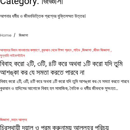
Category:
জিজ্ঞাসা
আপনার ধর্মীয় ও জীবনভিত্তিক প্রশ্নের যুক্তিসম্মত উত্তর।
Home
জিজ্ঞাসা
আল্লহর বিধান মানবাতার কল্যাণে
কুরআন থেকে শিক্ষা গ্রহন
গাইড
জিজ্ঞাসা
জীবন জিজ্ঞাসা
সুন্নাতি লাইফস্টাইল
বিবাহ করো ২টি, ৩টি, ৪টি করে অথবা ১টি করো যদি তুমি
আশঙ্কা কর যে সমতা করতে পারবে না
বিবাহ করো ২টি, ৩টি, ৪টি করে অথবা ১টি করো যদি তুমি আশঙ্কা কর যে সমতা করতে পারবে 
কুরআন ও হাদিসের আলোকে বিবাহ হল সামাজিক, নৈতিক ও ধর্মীয় জীবনকে সুসংহত…
জিজ্ঞাসা
মহান আল্লহ
চিরস্থায়ী দয়ালু ও পরম করুনাময় আল্লহর পরিচয়