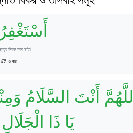
أَسْتَغْفِرُ 
হ্‌র নিকট ক্ষমা চাই।
৩ বার
لَّهُمَّ أَنْتَ السَّلَامُ وَمِ
يَا ذَا الْجَلَالِ 