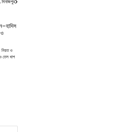
 দিনাজপুর
আন–হাদিস
 ও
: নিয়ত ও
 ও তেল ধাপ