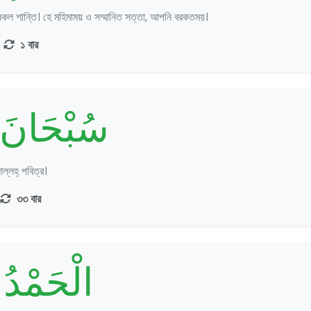
কল শান্তি। হে মহিমাময় ও সম্মানিত সত্তা, আপনি বরকতময়।
১ বার
سُبْحَانَ ا
ল্লহ্‌ পবিত্র।
৩৩ বার
الْحَمْدُ ل