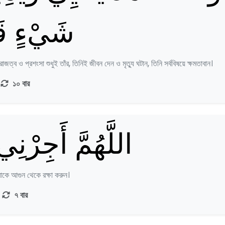
شَيْءٍ قَ
ব ও প্রশংসা শুধুই তাঁর, তিনিই জীবন দেন ও মৃত্যু ঘটান, তিনি সর্ববিষয়ে ক্ষমতাবান।
১০ বার
اللَّهُمَّ أَجِرْنِي
কে আগুন থেকে রক্ষা করুন।
৭ বার