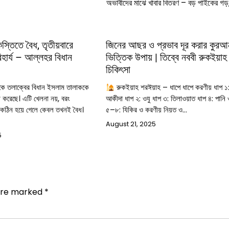
অভাবীদের মাঝে খাবার বিতরণ – বড় পাইকের গড়,
কিস্তিতে বৈধ, তৃতীয়বারে
জিনের আছর ও প্রভাব দূর করার কুর
রিহার্য – আল্লহর বিধান
ভিত্তিক উপায় | তিব্বে নববী রুকইয়াহ
চিকিৎসা
ে তলাক্বের বিধান ইসলাম তালাককে
রুকইয়াহ শরঈয়াহ – ধাপে ধাপে করণীয় ধাপ ১
 করেছে। এটি খেলনা নয়, বরং
আকীদা ধাপ ২: ওযু ধাপ ৩: তিলাওয়াত ধাপ ৪: পানি
 কঠিন হয়ে গেলে কেবল তখনই বৈধ।
৫–৮: যিকির ও করণীয় নিয়ত ও…
August 21, 2025
5
 are marked
*