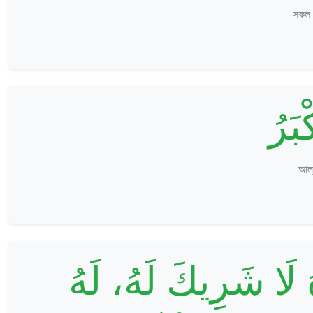
সকল 
ْبَرُ
আল্
َهُ لَا شَرِيكَ لَهُ، لَهُ