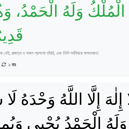
الْمُلْكُ وَلَهُ الْحَمْدُ، و
قَدِير
নেই, রাজত্ব ও সকল প্রশংসা তাঁরই, এবং তিনি সর্ববিষয়ে ক্ষমতাবান।
১ বার
ا إِلٰهَ إِلَّا اللَّهُ وَحْدَهُ ل
وَلَهُ الْحَمْدُ يُحْيِي وَيُم