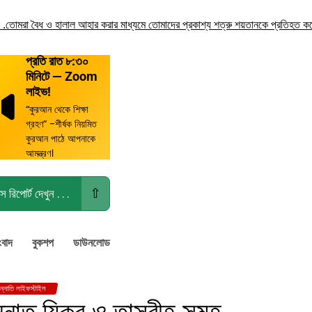
 বৈধ ও হালাল আহার করার মাধ্যমে তোমাদের প্রকাশ্য শত্রু শয়তানকে প্রতিহত করো!
তোমা
প্রতি রাত ৮:৩০
মিনিটে — Zoom
লাইভ!
“কুরআন থেকে শিক্ষা
গ্রহণ” -শীর্ষক নিয়মিত
কুরআন পাঠে আপনাকে
আমন্ত্রণ।
⇧
স রিপোর্ট দেখুন . . .
ংবাদ
বুকশপ
ডাউনলোড
ুন্নাতি লাইফস্টাইল
্নাত যিকর ও তাসবীহ সমূহ