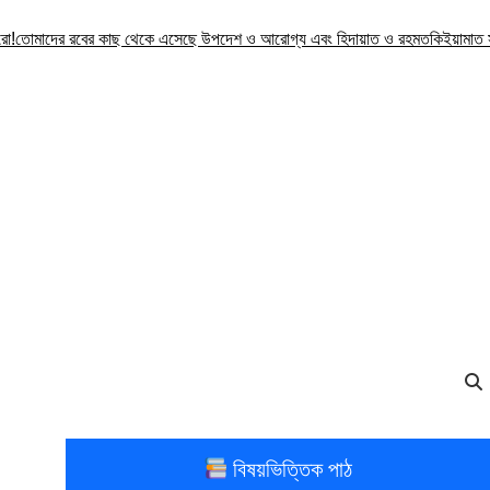
দের রবের কাছ থেকে এসেছে উপদেশ ও আরোগ্য এবং হিদায়াত ও রহমত
কিইয়ামাত সম্পর্কে 
বিষয়ভিত্তিক পাঠ