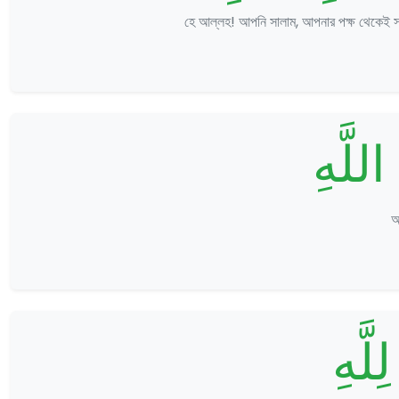
হে আল্লহ! আপনি সালাম, আপনার পক্ষ থেকেই স
للَّهِ
আ
ِلَّهِ