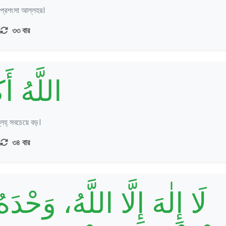
প্রশংসা আল্লহর।
৩৩ বার
اللَّهُ أَك
লহ্ সবচেয়ে বড়।
৩৪ বার
لَا إِلٰهَ إِلَّا اللَّهُ، وَحْد