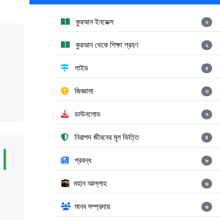
কুরআন ইনডেক্স
২
কুরআন থেকে শিক্ষা গ্রহণ
২
গাইড
৫
জিজ্ঞাসা
৩
ডাউনলোড
৭
নিরাপদ জীবনের মূল ভিত্তি
৪
ال
প্রবন্ধ
৬
মহান আল্লাহ
৬
মানব সম্প্রদায়
৬