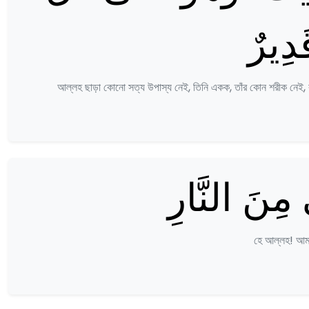
دِيرٌ
আল্লহ ছাড়া কোনো সত্য উপাস্য নেই, তিনি একক, তাঁর কোন শরীক নেই, রাজত্
 مِنَ النَّارِ
হে আল্লহ! আমা