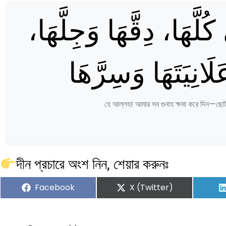
ُلَّهَا، دِقَّهَا وَجِلَّهَا
لَانِيَتَهَا وَسِرَّهَا
হে আল্লহ! আমার সব গুনাহ ক্ষমা করে দিন—ছোট 
দীন প্রচারে অংশ নিন, শেয়ার করুনঃ
Share
Share
Facebook
X (Twitter)
on
on