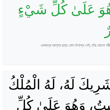
َهُوَ عَلَىٰ كُلِّ شَيْءٍ
ٌ
একমাত্র আল্লহ ছাড়া কোন উপাস্য নেই, তাঁর কোনো শরীক 
َا شَرِيكَ لَهُ، لَهُ الْمُلْكُ
ِيتُ، وَهُوَ عَلَىٰ كُلِّ