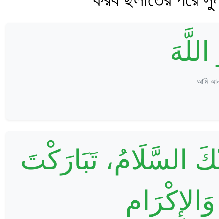
اللَّهَ
আমি আল্ল
نْكَ السَّلَامُ، تَبَارَكْتَ
وَالإِكْرَامِ