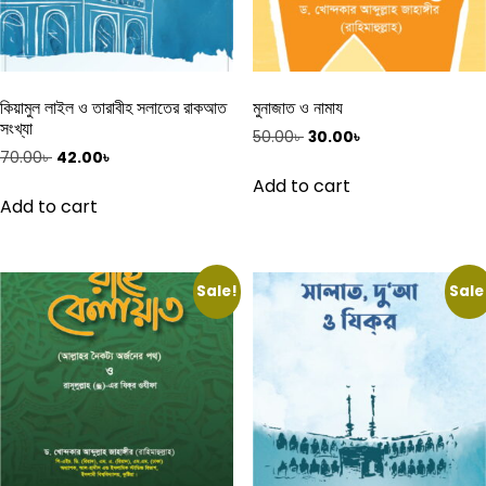
কিয়ামুল লাইল ও তারাবীহ সলাতের রাকআত
মুনাজাত ও নামায
সংখ্যা
Original
Current
50.00
৳
30.00
৳
Original
Current
70.00
৳
42.00
৳
price
price
price
price
was:
is:
Add to cart
was:
is:
50.00৳ .
30.00৳ .
Add to cart
70.00৳ .
42.00৳ .
Sale!
Sale