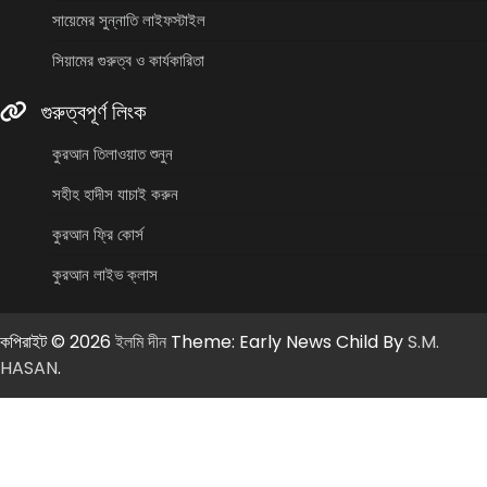
সায়েমের সুন্নাতি লাইফস্টাইল
সিয়ামের গুরুত্ব ও কার্যকারিতা
গুরুত্বপূর্ণ লিংক
কুরআন তিলাওয়াত শুনুন
সহীহ হাদীস যাচাই করুন
কুরআন ফ্রি কোর্স
কুরআন লাইভ ক্লাস
কপিরাইট © 2026
ইলমি দীন
Theme: Early News Child By
S.M.
HASAN
.