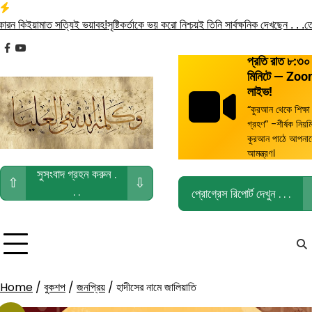
Skip
to
ামাত সত্যিই ভয়াবহ!
সৃষ্টিকর্তাকে ভয় করো নিশ্চয়ই তিনি সার্বক্ষনিক দেখছেন . . .
তোমরা বৈধ 
content
facebook
youtube
প্রতি রাত ৮:৩০
মিনিটে — Zo
লাইভ!
“কুরআন থেকে শিক্ষা
গ্রহণ” -শীর্ষক নিয়ম
কুরআন পাঠে আপনা
আমন্ত্রণ।
সুসংবাদ গ্রহন করুন .
⇧
⇩
. .
প্রোগ্রেস রিপোর্ট দেখুন . . .
Home
/
বুকশপ
/
জনপ্রিয়
/ হাদীসের নামে জালিয়াতি