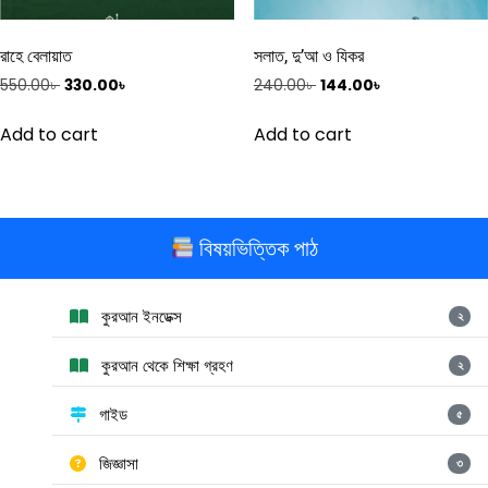
রাহে বেলায়াত
সলাত, দু’আ ও যিকর
Original
Current
Original
Current
550.00
৳
330.00
৳
240.00
৳
144.00
৳
price
price
price
price
was:
is:
was:
is:
Add to cart
Add to cart
550.00৳ .
330.00৳ .
240.00৳ .
144.00৳ .
বিষয়ভিত্তিক পাঠ
কুরআন ইনডেক্স
২
কুরআন থেকে শিক্ষা গ্রহণ
২
গাইড
৫
জিজ্ঞাসা
৩