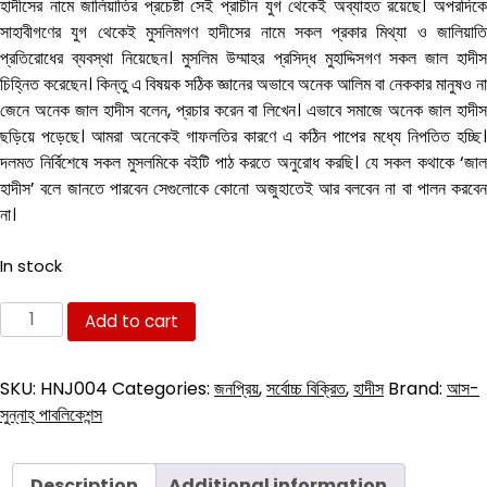
was:
is:
হাদীসের নামে জালিয়াতির প্রচেষ্টা সেই প্রাচীন যুগ থেকেই অব্যাহত রয়েছে। অপরদিকে
540.00৳ .
324.00৳ .
সাহাবীগণের যুগ থেকেই মুসলিমগণ হাদীসের নামে সকল প্রকার মিথ্যা ও জালিয়াতি
প্রতিরোধের ব্যবস্থা নিয়েছেন। মুসলিম উম্মাহর প্রসিদ্ধ মুহাদ্দিসগণ সকল জাল হাদীস
চিহ্নিত করেছেন। কিন্তু এ বিষয়ক সঠিক জ্ঞানের অভাবে অনেক আলিম বা নেককার মানুষও না
জেনে অনেক জাল হাদীস বলেন, প্রচার করেন বা লিখেন। এভাবে সমাজে অনেক জাল হাদীস
ছড়িয়ে পড়েছে। আমরা অনেকেই গাফলতির কারণে এ কঠিন পাপের মধ্যে নিপতিত হচ্ছি।
দলমত নির্বিশেষে সকল মুসলমিকে বইটি পাঠ করতে অনুরোধ করছি। যে সকল কথাকে ‘জাল
হাদীস’ বলে জানতে পারবেন সেগুলোকে কোনো অজুহাতেই আর বলবেন না বা পালন করবেন
না।
In stock
হাদীসের
Add to cart
নামে
জালিয়াতি
SKU:
HNJ004
Categories:
জনপ্রিয়
,
সর্বোচ্চ বিক্রিত
,
হাদীস
Brand:
আস-
quantity
সুন্নাহ্ পাবলিকেশন্স
Description
Additional information