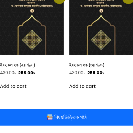
ইযহারুল হক (২য় খণ্ড)
ইযহারুল হক (৩য় খণ্ড)
Original
Current
Original
Current
430.00
৳
258.00
৳
430.00
৳
258.00
৳
price
price
price
price
was:
is:
was:
is:
Add to cart
Add to cart
430.00৳ .
258.00৳ .
430.00৳ .
258.00৳ .
বিষয়ভিত্তিক পাঠ