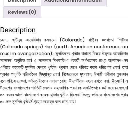
Description
Additional information
quantity
Reviews (0)
Description
১৯৭৮ খৃস্টাব্দে আমেরিকার কলরাডো (Colorado) রাষ্ট্রের কলরাডো ¯প্রীংস
(Colorado springs) শহরে (north American conference on
muslim evangelization): ‘মুসলিমদের খৃস্টান বানানো বিষয়ে উত্তর আমেরিকান
সম্মেলন’ অনুষ্ঠিত হয়। এ সম্মেলনে মিশনাারিগণ পরবর্তী অর্ধশতকের মধ্যে বাংলাদেশ-সহ
এশিয়ার কয়েকটি মুসলিম দেশকে খৃস্টান-প্রধান দেশে পরিণত করার পরিকল্পনা নেন। তারা
প্রচার-পদ্ধতি পরিবর্তনের সিদ্ধান্ত নেন। নিজেদেরকে মুসলমান, ঈসায়ী তরীকার মুসলমান
বলে পরিচয় দেওয়া, ধর্মান্তরিতদের নামায-রোযা, ঈদ-মীলাদ বহাল রাখতে বলা.. ইত্যাদি। এ
উদ্দেশ্যে বাংলাদেশের প্রতিটি জেলায় সহস্রাধিক প্রচারক একনিষ্ঠভাবে কর্ম করে চলেছেন।
৫০ বৎসর আগে বাংলাদেশে কয়েক হাজার খৃস্টান ছিলেন। কিন্তু বর্তমানে বাংলাদেশের প্রায়
৫০ লক্ষ মুসলিম খৃস্টধর্ম গ্রহণ করেছেন বলে জানা যায়।