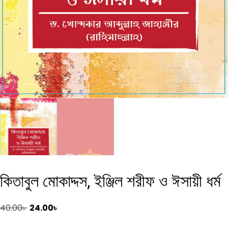
কিতাবুল মোকাদ্দস, ইঞ্জিল শরীফ ও ঈসায়ী ধর্ম
Original
Current
40.00
৳
24.00
৳
price
price