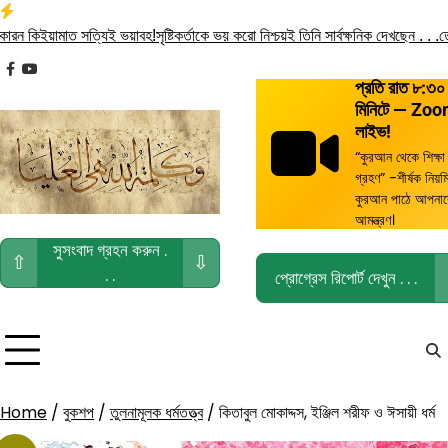
Skip
to
য়ামাত সত্যিই ভয়াবহ!
সৃষ্টিকর্তাকে ভয় করো নিশ্চয়ই তিনি সার্বক্ষনিক দেখছেন . . .
তোমরা বৈধ
content
facebook
youtube
প্রতি রাত ৮:৩০
মিনিটে — Zo
লাইভ!
“কুরআন থেকে শিক্ষা
গ্রহণ” -শীর্ষক নিয়ম
কুরআন পাঠে আপনা
আমন্ত্রণ।
সুসংবাদ গ্রহন করুন .
⇧
⇩
. .
প্রোগ্রেস রিপোর্ট দেখুন . . .
Home
/
বুকশপ
/
তুলনামূলক ধর্মতত্ত্ব
/ কিতাবুল মোকাদ্দস, ইঞ্জিল শরীফ ও ঈসায়ী ধর্ম