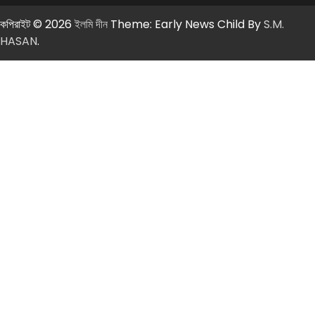
কপিরাইট © 2026
ইলমি দীন
Theme: Early News Child By
S.M.
HASAN
.