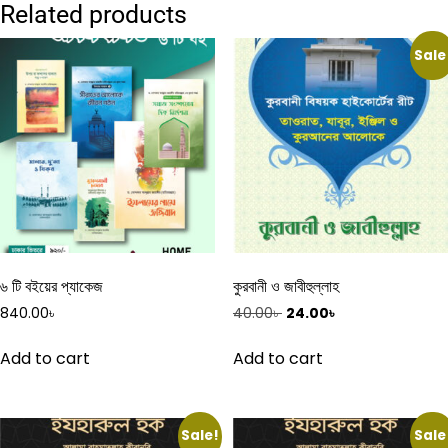
Related products
Sale
৬ টি বইয়ের প্যাকেজ
কুরবানী ও জাবীহুল্লাহ
Original
Current
840.00
৳
40.00
৳
24.00
৳
price
price
was:
is:
Add to cart
Add to cart
40.00৳ .
24.00৳ .
Sale!
Sale