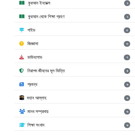
কুরআন ইনডেক্স
২
কুরআন থেকে শিক্ষা গ্রহণ
২
গাইড
৫
জিজ্ঞাসা
৩
ডাউনলোড
৭
নিরাপদ জীবনের মূল ভিত্তি
৪
প্রবন্ধ
৬
মহান আল্লাহ
৬
মানব সম্প্রদায়
৬
শিক্ষা সংবাদ
৬