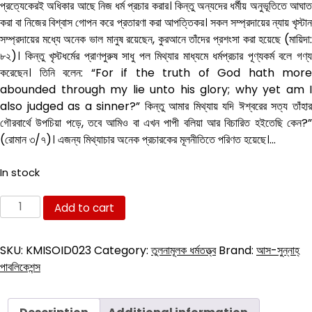
was:
is:
প্রত্যেকেরই অধিকার আছে নিজ ধর্ম প্রচার করার। কিন্তু অন্যদের ধর্মীয় অনুভূতিতে আঘাত
40.00৳ .
24.00৳ .
করা বা নিজের বিশ্বাস গোপন করে প্রতারণা করা আপত্তিকর। সকল সম্প্রদায়ের ন্যায় খৃস্টান
সম্প্রদায়ের মধ্যে অনেক ভাল মানুষ রয়েছেন, কুরআনে তাঁদের প্রশংসা করা হয়েছে (মায়িদা:
৮২)। কিন্তু খৃস্টধর্মের প্রাণপুরুষ সাধু পল মিথ্যার মাধ্যমে ধর্মপ্রচার পূণ্যকর্ম বলে গণ্য
করেছেন। তিনি বলেন: “For if the truth of God hath more
abounded through my lie unto his glory; why yet am I
also judged as a sinner?” কিন্তু আমার মিথ্যায় যদি ঈশ্বরের সত্য তাঁহার
গৌরবার্থে উপচিয়া পড়ে, তবে আমিও বা এখন পাপী বলিয়া আর বিচারিত হইতেছি কেন?”
(রোমান ৩/৭)। এজন্য মিথ্যাচার অনেক প্রচারকের মূলনীতিতে পরিণত হয়েছে।…
In stock
কিতাবুল
Add to cart
মোকাদ্দস,
ইঞ্জিল
SKU:
KMISOID023
Category:
তুলনামূলক ধর্মতত্ত্ব
Brand:
আস-সুন্নাহ্
শরীফ
পাবলিকেশন্স
ও
ঈসায়ী
ধর্ম