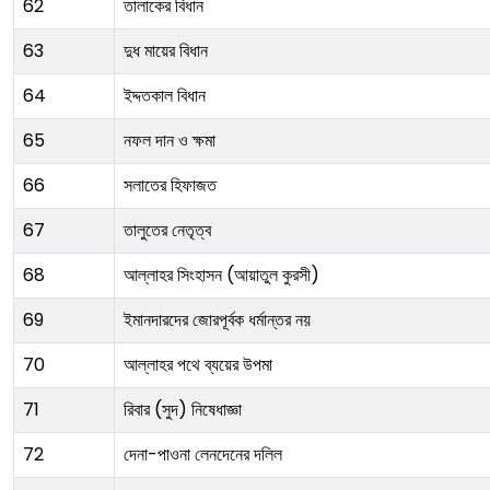
62
তালাকের বিধান
63
দুধ মায়ের বিধান
64
ইদ্দতকাল বিধান
65
নফল দান ও ক্ষমা
66
সলাতের হিফাজত
67
তালুতের নেতৃত্ব
68
আল্লাহর সিংহাসন (আয়াতুল কুরসী)
69
ইমানদারদের জোরপূর্বক ধর্মান্তর নয়
70
আল্লাহর পথে ব্যয়ের উপমা
71
রিবার (সুদ) নিষেধাজ্ঞা
72
দেনা-পাওনা লেনদেনের দলিল