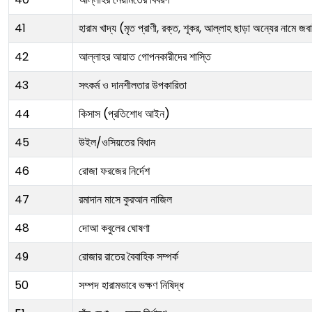
41
হারাম খাদ্য (মৃত প্রাণী, রক্ত, শূকর, আল্লাহ ছাড়া অন্যের নামে জ
42
আল্লাহর আয়াত গোপনকারীদের শাস্তি
43
সৎকর্ম ও দানশীলতার উপকারিতা
44
কিসাস (প্রতিশোধ আইন)
45
উইল/ওসিয়তের বিধান
46
রোজা ফরজের নির্দেশ
47
রমাদান মাসে কুরআন নাজিল
48
দোআ কবুলের ঘোষণা
49
রোজার রাতের বৈবাহিক সম্পর্ক
50
সম্পদ হারামভাবে ভক্ষণ নিষিদ্ধ