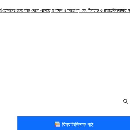
র রবের কাছ থেকে এসেছে উপদেশ ও আরোগ্য এবং হিদায়াত ও রহমত
কিইয়ামাত সম্পর্কে যদ
বিষয়ভিত্তিক পাঠ