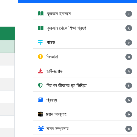
কুরআন ইনডেক্স
২
কুরআন থেকে শিক্ষা গ্রহণ
২
গাইড
৫
জিজ্ঞাসা
৩
ডাউনলোড
৭
নিরাপদ জীবনের মূল ভিত্তি
৪
প্রবন্ধ
৬
মহান আল্লাহ
৬
মানব সম্প্রদায়
৬