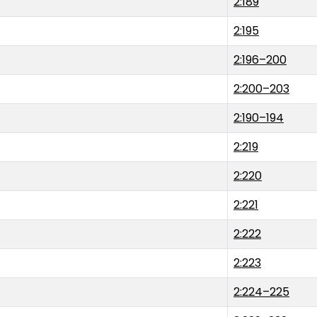
2:189
2:195
2:196–200
2:200–203
2:190–194
2:219
2:220
2:221
2:222
2:223
2:224–225