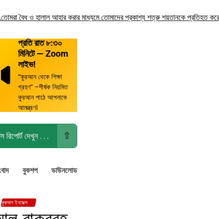
ৈধ ও হালাল আহার করার মাধ্যমে তোমাদের প্রকাশ্য শত্রু শয়তানকে প্রতিহত করো!
তোমাদে
প্রতি রাত ৮:৩০
মিনিটে — Zoom
লাইভ!
“কুরআন থেকে শিক্ষা
গ্রহণ” -শীর্ষক নিয়মিত
কুরআন পাঠে আপনাকে
আমন্ত্রণ।
⇧
স রিপোর্ট দেখুন . . .
ংবাদ
বুকশপ
ডাউনলোড
কুরআন ইনডেক্স
আল বাক্বরহ্