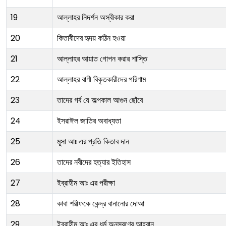
19
আল্লাহর নিদর্শন অস্বীকার করা
20
কিতাবীদের হৃদয় কঠিন হওয়া
21
আল্লাহর আয়াত গোপন করার শাস্তি
22
আল্লাহর বাণী বিকৃতকারীদের পরিণাম
23
তাদের গর্ব যে অল্পকাল আগুন ছোঁবে
24
ইসরাঈল জাতির অবাধ্যতা
25
মূসা আঃ এর প্রতি কিতাব দান
26
তাদের নবীদের হত্যার ইতিহাস
27
ইব্রাহীম আঃ এর পরীক্ষা
28
কাবা শরীফকে কেন্দ্র বানানোর দোআ
29
ইব্রাহীম আঃ এর ধর্ম অনুসরণের আহ্বান