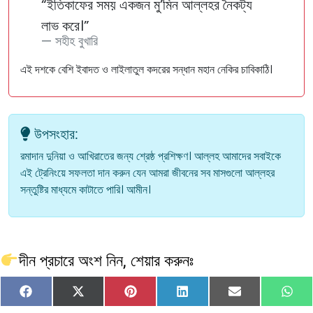
“ইতিকাফের সময় একজন মু’মিন আল্লহর নৈকট্য
লাভ করে।”
সহীহ বুখারি
এই দশকে বেশি ইবাদত ও লাইলাতুল কদরের সন্ধান মহান নেকির চাবিকাঠি।
উপসংহার:
রমাদান দুনিয়া ও আখিরাতের জন্য শ্রেষ্ঠ প্রশিক্ষণ। আল্লহ আমাদের সবাইকে
এই ট্রেনিংয়ে সফলতা দান করুন যেন আমরা জীবনের সব মাসগুলো আল্লহর
সন্তুষ্টির মাধ্যমে কাটাতে পারি। আমীন।
দীন প্রচারে অংশ নিন, শেয়ার করুনঃ
Share
Share
Share
Share
Share
Sha
Facebook
X
Pinterest
LinkedIn
Email
Wh
on
on
on
on
on
on
(Twitter)