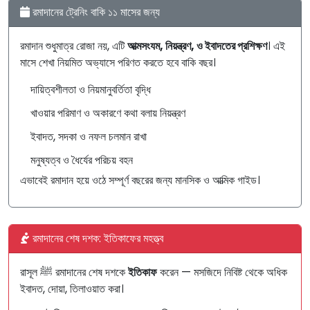
রমাদানের ট্রেনিং বাকি ১১ মাসের জন্য
রমাদান শুধুমাত্র রোজা নয়, এটি
আত্মসংযম, নিয়ন্ত্রণ, ও ইবাদতের প্রশিক্ষণ
। এই
মাসে শেখা নিয়মিত অভ্যাসে পরিণত করতে হবে বাকি বছর।
দায়িত্বশীলতা ও নিয়মানুবর্তিতা বৃদ্ধি
খাওয়ার পরিমাণ ও অকারণে কথা বলায় নিয়ন্ত্রণ
ইবাদত, সদকা ও নফল চলমান রাখা
মনুষ্যত্ব ও ধৈর্যের পরিচয় বহন
এভাবেই রমাদান হয়ে ওঠে সম্পূর্ণ বছরের জন্য মানসিক ও আত্মিক গাইড।
রমাদানের শেষ দশক: ইতিকাফের মহত্ত্ব
রাসূল ﷺ রমাদানের শেষ দশকে
ইতিকাফ
করেন — মসজিদে নিবিষ্ট থেকে অধিক
ইবাদত, দোয়া, তিলাওয়াত করা।