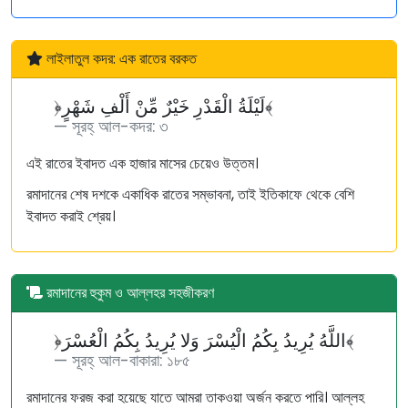
লাইলাতুল কদর: এক রাতের বরকত
﴿لَيْلَةُ الْقَدْرِ خَيْرٌ مِّنْ أَلْفِ شَهْرٍ﴾
সূরহ্ আল-কদর: ৩
এই রাতের ইবাদত এক হাজার মাসের চেয়েও উত্তম।
রমাদানের শেষ দশকে একাধিক রাতের সম্ভাবনা, তাই ইতিকাফে থেকে বেশি
ইবাদত করাই শ্রেয়।
রমাদানের হুকুম ও আল্লহর সহজীকরণ
﴿اللَّهُ يُرِيدُ بِكُمُ الْيُسْرَ وَلا يُرِيدُ بِكُمُ الْعُسْرَ﴾
সূরহ্ আল-বাকারা: ১৮৫
রমাদানের ফরজ করা হয়েছে যাতে আমরা তাকওয়া অর্জন করতে পারি। আল্লহ