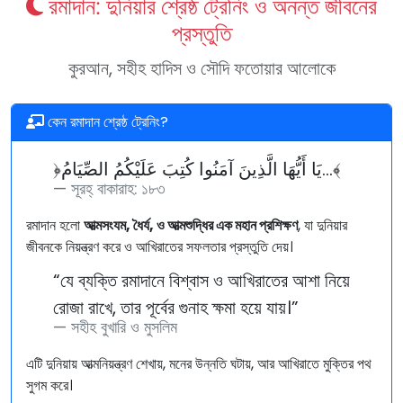
রমাদান: দুনিয়ার শ্রেষ্ঠ ট্রেনিং ও অনন্ত জীবনের
প্রস্তুতি
কুরআন, সহীহ হাদিস ও সৌদি ফতোয়ার আলোকে
কেন রমাদান শ্রেষ্ঠ ট্রেনিং?
﴿يَا أَيُّهَا الَّذِينَ آمَنُوا كُتِبَ عَلَيْكُمُ الصِّيَامُ…﴾
সূরহ্ বাকারাহ: ১৮৩
রমাদান হলো
আত্মসংযম, ধৈর্য, ও আত্মশুদ্ধির এক মহান প্রশিক্ষণ
, যা দুনিয়ার
জীবনকে নিয়ন্ত্রণ করে ও আখিরাতের সফলতার প্রস্তুতি দেয়।
“যে ব্যক্তি রমাদানে বিশ্বাস ও আখিরাতের আশা নিয়ে
রোজা রাখে, তার পূর্বের গুনাহ ক্ষমা হয়ে যায়।”
সহীহ বুখারি ও মুসলিম
এটি দুনিয়ায় আত্মনিয়ন্ত্রণ শেখায়, মনের উন্নতি ঘটায়, আর আখিরাতে মুক্তির পথ
সুগম করে।