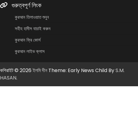
গুরুত্বপূর্ণ লিংক
কুরআন তিলাওয়াত শুনুন
সহীহ হাদীস যাচাই করুন
কুরআন ফ্রি কোর্স
কুরআন লাইভ ক্লাস
কপিরাইট © 2026
ইলমি দীন
Theme: Early News Child By
S.M.
HASAN
.