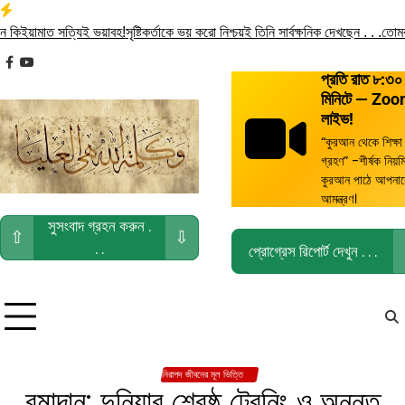
Skip
to
ত সত্যিই ভয়াবহ!
সৃষ্টিকর্তাকে ভয় করো নিশ্চয়ই তিনি সার্বক্ষনিক দেখছেন . . .
তোমরা বৈধ ও হ
content
facebook
youtube
প্রতি রাত ৮:৩০
মিনিটে — Zo
লাইভ!
“কুরআন থেকে শিক্ষা
গ্রহণ” -শীর্ষক নিয়ম
কুরআন পাঠে আপনা
আমন্ত্রণ।
সুসংবাদ গ্রহন করুন .
⇧
⇩
. .
প্রোগ্রেস রিপোর্ট দেখুন . . .
নিরাপদ জীবনের মূল ভিত্তি
রমাদান: দুনিয়ার শ্রেষ্ঠ ট্রেনিং ও অনন্ত