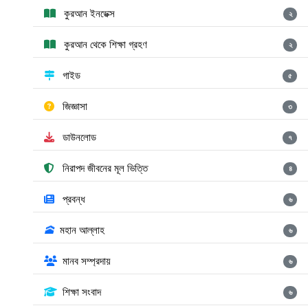
কুরআন ইনডেক্স
২
কুরআন থেকে শিক্ষা গ্রহণ
২
গাইড
৫
জিজ্ঞাসা
৩
ডাউনলোড
৭
নিরাপদ জীবনের মূল ভিত্তি
৪
প্রবন্ধ
৬
🕋
মহান আল্লাহ
৬
মানব সম্প্রদায়
৬
শিক্ষা সংবাদ
৬