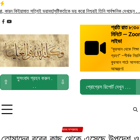
Skip
to
রন কিইয়ামাত সত্যিই ভয়াবহ!
সৃষ্টিকর্তাকে ভয় করো নিশ্চয়ই তিনি সার্বক্ষনিক দেখছেন . . .
তোম
content
facebook
youtube
প্রতি রাত ৮:৩০
মিনিটে — Zo
লাইভ!
“কুরআন থেকে শিক্ষা
গ্রহণ” -শীর্ষক নিয়ম
কুরআন পাঠে আপনা
আমন্ত্রণ।
সুসংবাদ গ্রহন করুন .
⇧
⇩
. .
প্রোগ্রেস রিপোর্ট দেখুন . . .
মানব সম্প্রদায়
তোমাদের রবের কাছ থেকে এসেছে উপদেশ ও