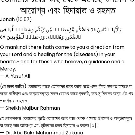
আরোগ্য এবং হিদায়াত ও রহমত
Jonah (10:57)
يَـٰٓأَيُّهَا ٱلنَّاسُ قَدْ جَآءَتْكُم مَّوْعِظَةٌۭ مِّن رَّبِّكُمْ وَشِفَآءٌۭ لِّمَا فِى
ٱلصُّدُورِ وَهُدًۭى وَرَحْمَةٌۭ لِّلْمُؤْمِنِينَ ٥٧
O mankind! there hath come to you a direction from
your Lord and a healing for the (diseases) in your
hearts,- and for those who believe, a guidance and a
Mercy.
— A. Yusuf Ali
(হে মানব জাতি!) তোমাদের কাছে তোমাদের রবের তরফ হতে এমন বিষয় সমাগত হয়েছে যা
হচ্ছে নাসীহাত এবং অন্তরসমূহের সকল রোগের আরোগ্যকারী, আর মু’মিনদের জন্য ওটা পথ
প্রদর্শক ও রাহমাত।
— Sheikh Mujibur Rahman
হে লোকসকল! তোমাদের প্রতি তোমাদের রবের কাছ থেকে এসেছে উপদেশ ও অন্তরসমূহে
যা আছে তার আরোগ্য এবং মুমিনদের জন্য হিদায়াত ও রহমত [১]।
— Dr. Abu Bakr Muhammad Zakaria