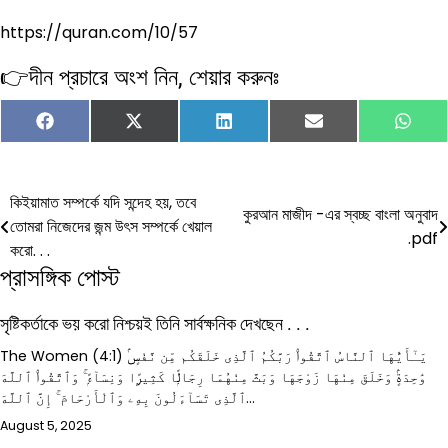
https://quran.com/10/57
👉দীন প্রচারে অংশ নিন, শেয়ার করুনঃ
Share
Share
Share
Share
Shar
Facebook
X
LinkedIn
Email
Wha
on
on
on
on
on
(Twitter)
Post
কিইয়ামাত সম্পর্কে যদি সন্দেহ হয়, তবে
কুরআন মাজীদ -এর স্বচ্ছ বাংলা অনুবাদ
তোমরা নিজেদের জন্ম উৎস সম্পর্কে খেয়াল
navigation
.pdf
করো. . .
প্রাসঙ্গিক পোস্ট
সৃষ্টিকর্তাকে ভয় করো নিশ্চয়ই তিনি সার্বক্ষনিক দেখছেন . . .
The Women (4:1) يَـٰٓأَيُّهَا ٱلنَّاسُ ٱتَّقُوا۟ رَبَّكُمُ ٱلَّذِى خَلَقَكُم مِّن نَّفْسٍۢ
وَٰحِدَةٍۢ وَخَلَقَ مِنْهَا زَوْجَهَا وَبَثَّ مِنْهُمَا رِجَالًۭا كَثِيرًۭا وَنِسَآءًۭ ۚ وَٱتَّقُوا۟ ٱللَّهَ
ٱلَّذِى تَسَآءَلُونَ بِهِۦ وَٱلْأَرْحَامَ ۚ إِنَّ ٱللَّهَ…
August 5, 2025