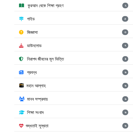
কুরআন থেকে শিক্ষা গ্রহণ
২
গাইড
৫
জিজ্ঞাসা
৩
ডাউনলোড
৭
নিরাপদ জীবনের মূল ভিত্তি
৪
প্রবন্ধ
৬
মহান আল্লাহ
৬
মানব সম্প্রদায়
৬
শিক্ষা সংবাদ
৬
শুদ্ধতাই সুস্থতা
৬