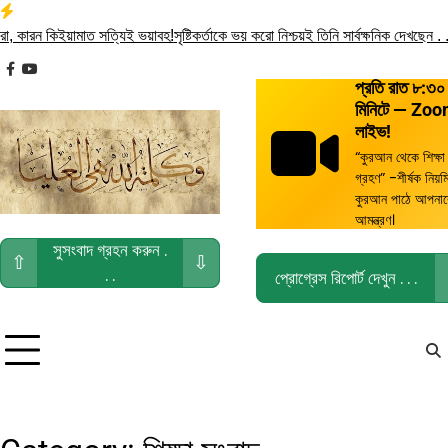
Skip
to
রন কিইয়ামাত সত্যিই ভয়াবহ!
সৃষ্টিকর্তাকে ভয় করো নিশ্চয়ই তিনি সার্বক্ষনিক দেখছেন . . .
তোম
content
facebook
youtube
প্রতি রাত ৮:৩০
মিনিটে — Zo
লাইভ!
“কুরআন থেকে শিক্ষা
গ্রহণ” -শীর্ষক নিয়ম
কুরআন পাঠে আপনা
আমন্ত্রণ।
সুসংবাদ গ্রহন করুন .
⇧
⇩
. .
প্রোগ্রেস রিপোর্ট দেখুন . . .