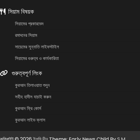
সিয়াম বিষয়ক
সিয়ামের প্রকারভেদ
রমাদনের সিয়াম
সায়েমের সুন্নাতি লাইফস্টাইল
সিয়ামের গুরুত্ব ও কার্যকারিতা
গুরুত্বপূর্ণ লিংক
কুরআন তিলাওয়াত শুনুন
সহীহ হাদীস যাচাই করুন
কুরআন ফ্রি কোর্স
কুরআন লাইভ ক্লাস
কপিরাইট © 2026
ইলমি দীন
Theme: Early News Child By
S.M.