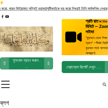
Skip
to
রো, কারন কিইয়ামাত সত্যিই ভয়াবহ!
সৃষ্টিকর্তাকে ভয় করো নিশ্চয়ই তিনি সার্বক্ষনিক দেখছেন .
content
facebook
youtube
প্রতি রাত ৮:৩০
মিনিটে — Zo
লাইভ!
“কুরআন থেকে শিক্ষা
গ্রহণ” -শীর্ষক নিয়ম
কুরআন পাঠে আপনা
আমন্ত্রণ।
সুসংবাদ গ্রহন করুন .
⇧
⇩
. .
প্রোগ্রেস রিপোর্ট দেখুন . . .
ব্লগ