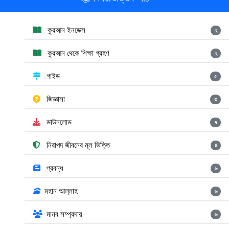
কুরআন ইনডেক্স
২
কুরআন থেকে শিক্ষা গ্রহণ
২
গাইড
৫
জিজ্ঞাসা
৩
ডাউনলোড
৭
নিরাপদ জীবনের মূল ভিত্তি
৪
প্রবন্ধ
৬
🕋
মহান আল্লাহ
৬
মানব সম্প্রদায়
৬