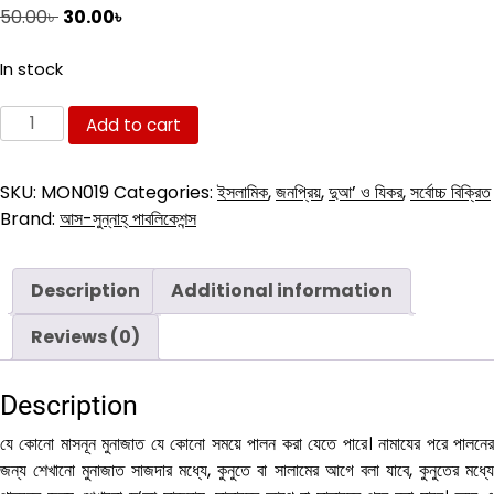
Original
Current
50.00
৳
30.00
৳
price
price
was:
is:
In stock
50.00৳ .
30.00৳ .
মুনাজাত
Add to cart
ও
নামায
SKU:
MON019
Categories:
ইসলামিক
,
জনপ্রিয়
,
দুআ’ ও যিকর
,
সর্বোচ্চ বিক্রিত
quantity
Brand:
আস-সুন্নাহ্ পাবলিকেশন্স
Description
Additional information
Reviews (0)
Description
যে কোনো মাসনূন মুনাজাত যে কোনো সময়ে পালন করা যেতে পারে। নামাযের পরে পালনের
জন্য শেখানো মুনাজাত সাজদার মধ্যে, কুনুতে বা সালামের আগে বলা যাবে, কুনুতের মধ্যে