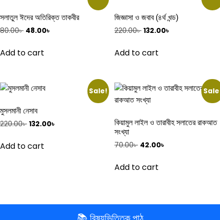
সলাতুল ঈদের অতিরিক্ত তাকবীর
জিজ্ঞাসা ও জবাব (৪র্থ খন্ড)
Original
Current
Original
Current
80.00
৳
48.00
৳
220.00
৳
132.00
৳
price
price
price
price
was:
is:
was:
is:
Add to cart
Add to cart
80.00৳ .
48.00৳ .
220.00৳ .
132.00৳ .
Sale!
Sale
মুসলমানী নেসাব
কিয়ামুল লাইল ও তারাবীহ সলাতের রাকআত
Original
Current
220.00
৳
132.00
৳
সংখ্যা
price
price
was:
is:
Original
Current
Add to cart
70.00
৳
42.00
৳
220.00৳ .
132.00৳ .
price
price
was:
is:
Add to cart
70.00৳ .
42.00৳ .
📚 বিষয়ভিত্তিক পাঠ