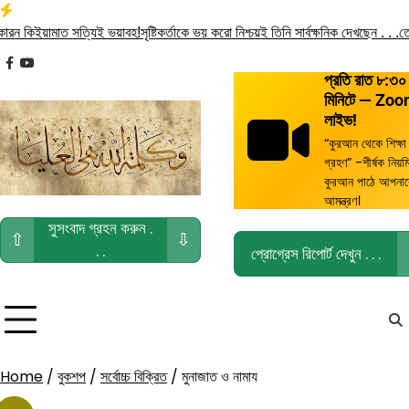
Skip
to
িইয়ামাত সত্যিই ভয়াবহ!
সৃষ্টিকর্তাকে ভয় করো নিশ্চয়ই তিনি সার্বক্ষনিক দেখছেন . . .
তোমরা ব
content
facebook
youtube
প্রতি রাত ৮:৩০
মিনিটে — Zo
লাইভ!
“কুরআন থেকে শিক্ষা
গ্রহণ” -শীর্ষক নিয়ম
কুরআন পাঠে আপনা
আমন্ত্রণ।
সুসংবাদ গ্রহন করুন .
⇧
⇩
. .
প্রোগ্রেস রিপোর্ট দেখুন . . .
Home
/
বুকশপ
/
সর্বোচ্চ বিক্রিত
/ মুনাজাত ও নামায