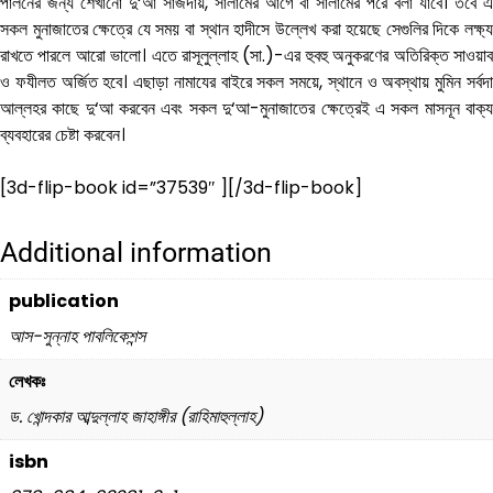
পালনের জন্য শেখানো দু‘আ সাজদায়, সালামের আগে বা সালামের পরে বলা যাবে। তবে এ
সকল মুনাজাতের ক্ষেত্রে যে সময় বা স্থান হাদীসে উল্লেখ করা হয়েছে সেগুলির দিকে লক্ষ্য
রাখতে পারলে আরো ভালো। এতে রাসূলুল্লাহ (সা.)-এর হুবহু অনুকরণের অতিরিক্ত সাওয়াব
ও ফযীলত অর্জিত হবে। এছাড়া নামাযের বাইরে সকল সময়ে, স্থানে ও অবস্থায় মুমিন সর্বদা
আল্লহর কাছে দু‘আ করবেন এবং সকল দু‘আ-মুনাজাতের ক্ষেত্রেই এ সকল মাসনূন বাক্য
ব্যবহারের চেষ্টা করবেন।
[3d-flip-book id=”37539″ ][/3d-flip-book]
Additional information
publication
আস-সুন্নাহ পাবলিকেশন্স
লেখকঃ
ড. খোন্দকার আব্দুল্লাহ জাহাঙ্গীর (রাহিমাহুল্লাহ)
isbn