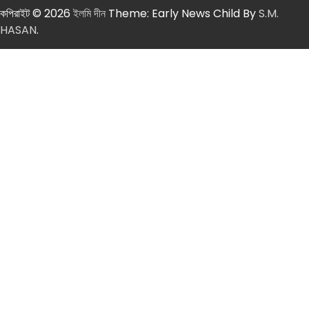
কপিরাইট © 2026
ইলমি দীন
Theme: Early News Child By
S.M.
HASAN
.