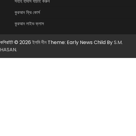
সহীহ হাদীস যাচাই করুন
কুরআন ফ্রি কোর্স
কুরআন লাইভ ক্লাস
কপিরাইট © 2026
ইলমি দীন
Theme: Early News Child By
S.M.
HASAN
.