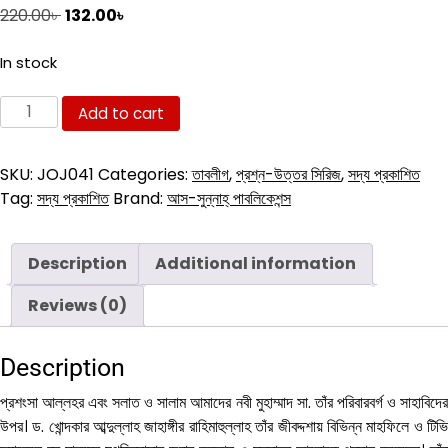
Original
Current
220.00
৳
132.00
৳
price
price
was:
is:
In stock
220.00৳ .
132.00৳ .
জিজ্ঞাসা
Add to cart
ও
জবাব
SKU:
JOJ041
Categories:
তাবলীগ
,
প্রশ্ন-উত্তর সিরিজ
,
সদ্য প্রকাশিত
(৫ম
Tag:
সদ্য প্রকাশিত
Brand:
আস-সুন্নাহ্ পাবলিকেশন্স
খণ্ড)
quantity
Description
Additional information
Reviews (0)
Description
প্রশংসা আল্লহর এবং সলাত ও সালাম আমাদের নবী মুহাম্মাদ সা. তাঁর পরিবারবর্গ ও সাহাবিদের
উপর। ড. খোন্দকার আব্দুল্লাহ জাহাঙ্গীর রাহিমাহুল্লাহ তাঁর জীবদ্দশায় বিভিন্ন মাহফিলে ও টিভি