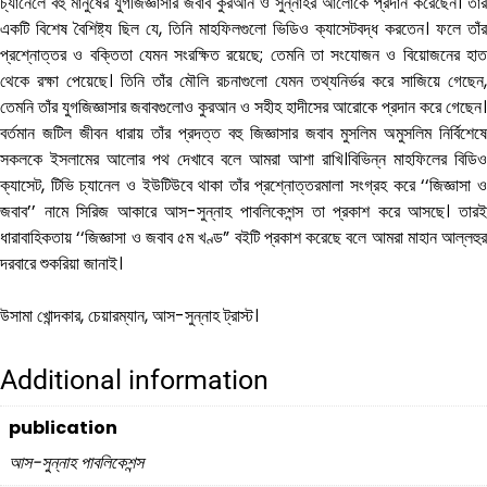
চ্যানেলে বহু মানুষের যুগজিজ্ঞাসার জবাব কুরআন ও সুন্নাহর আলোকে প্রদান করেছেন। তাঁর
একটি বিশেষ বৈশিষ্ট্য ছিল যে, তিনি মাহফিলগুলো ভিডিও ক্যাসেটবদ্ধ করতেন। ফলে তাঁর
প্রশ্নোত্তর ও বক্তিতা যেমন সংরক্ষিত রয়েছে; তেমনি তা সংযোজন ও বিয়োজনের হাত
থেকে রক্ষা পেয়েছে। তিনি তাঁর মৌলি রচনাগুলো যেমন তথ্যনির্ভর করে সাজিয়ে গেছেন,
তেমনি তাঁর যুগজিজ্ঞাসার জবাবগুলোও কুরআন ও সহীহ হাদীসের আরোকে প্রদান করে গেছেন।
বর্তমান জটিল জীবন ধারায় তাঁর প্রদত্ত বহু জিজ্ঞাসার জবাব মুসলিম অমুসলিম নির্বিশেষে
সকলকে ইসলামের আলোর পথ দেখাবে বলে আমরা আশা রাখি।বিভিন্ন মাহফিলের বিডিও
ক্যাসেট, টিভি চ্যানেল ও ইউটিউবে থাকা তাঁর প্রশ্নোত্তরমালা সংগ্রহ করে ‘‘জিজ্ঞাসা ও
জবাব’’ নামে সিরিজ আকারে আস-সুন্নাহ পাবলিকেশন্স তা প্রকাশ করে আসছে। তারই
ধারাবাহিকতায় ‘‘জিজ্ঞাসা ও জবাব ৫ম খণ্ড” বইটি প্রকাশ করেছে বলে আমরা মাহান আল্লহুর
দরবারে শুকরিয়া জানাই।
উসামা খোন্দকার, চেয়ারম্যান, আস-সুন্নাহ ট্রাস্ট।
Additional information
publication
আস-সুন্নাহ পাবলিকেশন্স