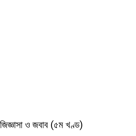
জিজ্ঞাসা ও জবাব (৫ম খণ্ড)