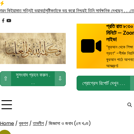
Skip
to
িইয়ামাত সত্যিই ভয়াবহ!
সৃষ্টিকর্তাকে ভয় করো নিশ্চয়ই তিনি সার্বক্ষনিক দেখছেন . . .
তোমরা ব
content
facebook
youtube
প্রতি রাত ৮:৩০
মিনিটে — Zo
লাইভ!
“কুরআন থেকে শিক্ষা
গ্রহণ” -শীর্ষক নিয়ম
কুরআন পাঠে আপনা
আমন্ত্রণ।
সুসংবাদ গ্রহন করুন .
⇧
⇩
. .
প্রোগ্রেস রিপোর্ট দেখুন . . .
Home
/
বুকশপ
/
তাবলীগ
/ জিজ্ঞাসা ও জবাব (৫ম খণ্ড)