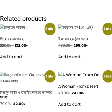
Related products
Sale!
Sale
মিম্বারের আহবান ২
ইযহারুল হক (৩য় খণ্ড)
Original
Current
Original
Current
220.00
৳
132.00
৳
430.00
৳
258.00
৳
price
price
price
price
was:
is:
was:
is:
Add to cart
Add to cart
220.00৳ .
132.00৳ .
430.00৳ .
258.00৳ .
Sale!
Sale
A Woman From Desert
কিয়ামুল লাইল ও তারাবীহ সলাতের রাকআত
Original
Current
40.00
৳
24.00
৳
সংখ্যা
price
price
was:
is:
Original
Current
Add to cart
70.00
৳
42.00
৳
40.00৳ .
24.00৳ .
price
price